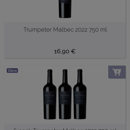
Trumpeter Malbec 2022 750 ml
16,90
€
Zľava
DO