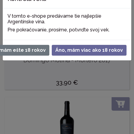
DO
V tomto e-shope predávame tie najlepšie
Argentínske vína.
Pre pokračovanie, prosíme, potvrďte svoj vek.
emám ešte 18 rokov
Áno, mám viac ako 18 rokov
Domingo Molina - Mortero 2017
33,90
€
DO