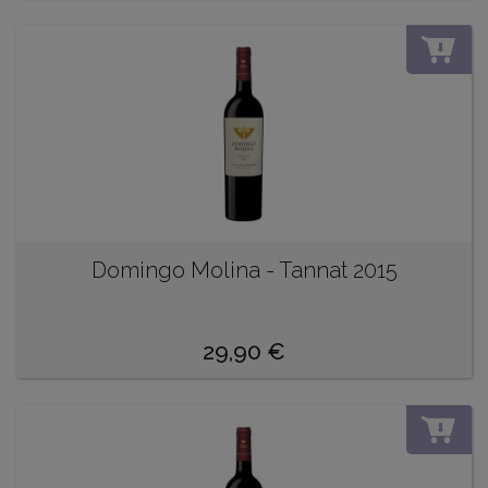
DO
Domingo Molina - Tannat 2015
29,90
€
DO