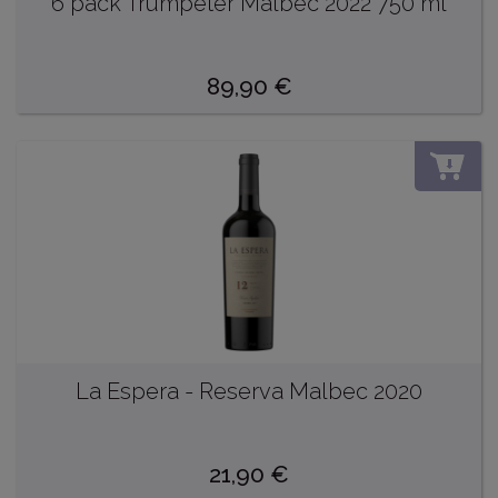
6 pack Trumpeter Malbec 2022 750 ml
89,90
€
DO
La Espera - Reserva Malbec 2020
21,90
€