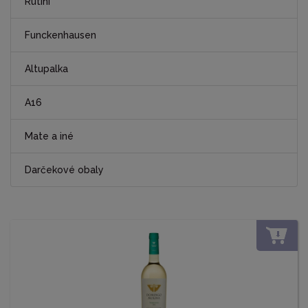
Rutini
Funckenhausen
Altupalka
A16
Mate a iné
Darčekové obaly
DO