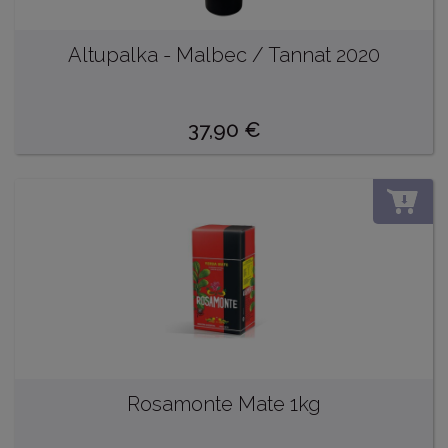
Altupalka - Malbec / Tannat 2020
37,90
€
DO
Rosamonte Mate 1kg