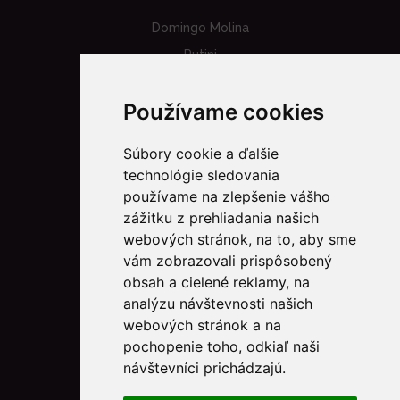
Domingo Molina
Rutini
40/40
Používame cookies
Funckenhausen
Altupalka
Súbory cookie a ďalšie
A16
technológie sledovania
používame na zlepšenie vášho
O NÁS
zážitku z prehliadania našich
Kto sme
webových stránok, na to, aby sme
vám zobrazovali prispôsobený
Novinky & Recepty
obsah a cielené reklamy, na
Kontakt
analýzu návštevnosti našich
webových stránok a na
NÁKUP
pochopenie toho, odkiaľ naši
Všeobecné obchodné podmienky
návštevníci prichádzajú.
Ochrana osobných údajov