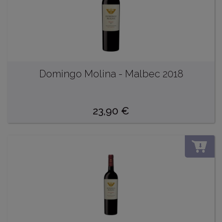
Domingo Molina - Malbec 2018
23,90
€
DO