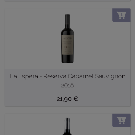
DO
La Espera - Reserva Cabarnet Sauvignon
2018
21,90
€
DO