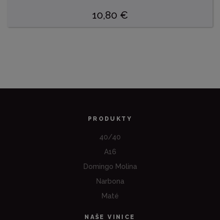
10,80
€
PRODUKTY
40/40
A16
Domingo Molina
Narbona
Maté
NAŠE VINICE