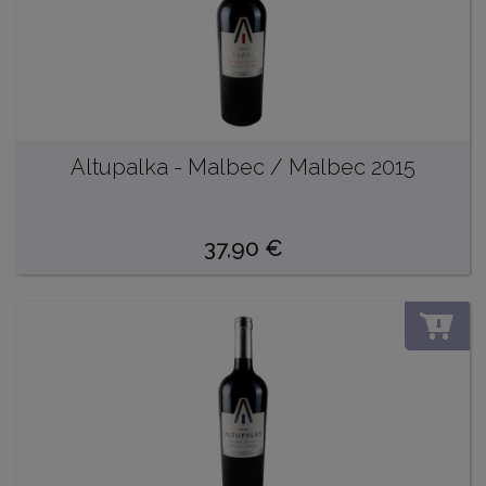
Altupalka - Malbec / Malbec 2015
37,90
€
DO