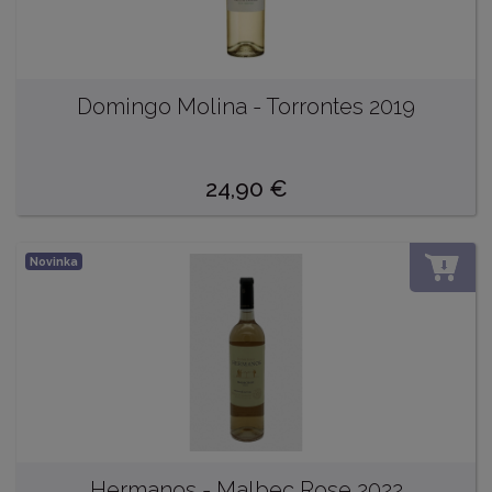
Domingo Molina - Torrontes 2019
24,90
€
Novinka
DO
Hermanos - Malbec Rose 2022