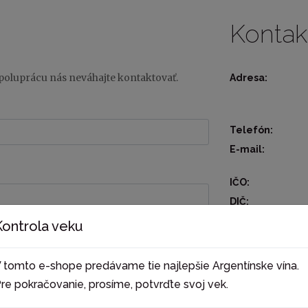
Kontak
poluprácu nás neváhajte kontaktovať.
Adresa:
Telefón:
E-mail:
IČO:
DIČ:
IČ DPH:
Kontrola veku
BANKOVÉ S
 tomto e-shope predávame tie najlepšie Argentínske vína.
Banka:
re pokračovanie, prosíme, potvrďte svoj vek.
IBAN: