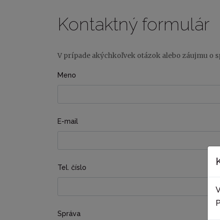
Kontaktný formulár
V prípade akýchkoľvek otázok alebo záujmu o s
Meno
E-mail
Tel. číslo
V
P
Správa