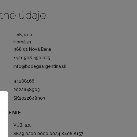
tné údaje
TSK, s.r.o.
Horná 21
968 01 Nová Baňa
+421 908 450 025
info@bodegaargentina.sk
44288166
2022648903
SK2022648903
POJENIE
VÚB, a.s.
SK29 0200 0000 0024 8406 8157