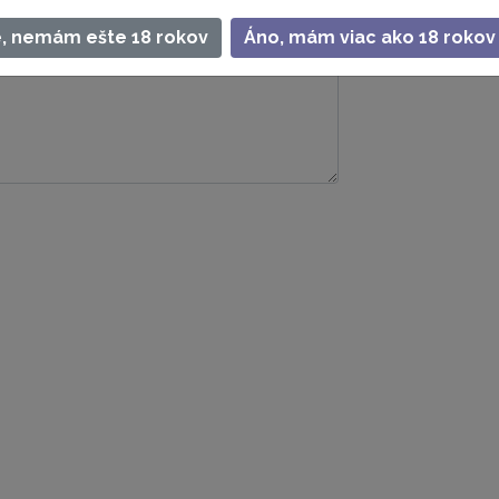
BIC/SWIFT:
e, nemám ešte 18 rokov
Áno, mám viac ako 18 rokov
Var. symbol: