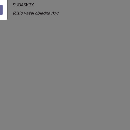
SUBASKBX
(číslo vašej objednávky)