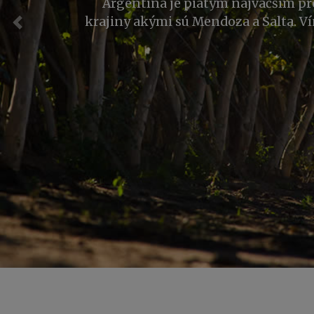
V Argentíne sa pestujú odrody, kto
priaznivcov po celom svete. V na
Predchádzajúci
Bla