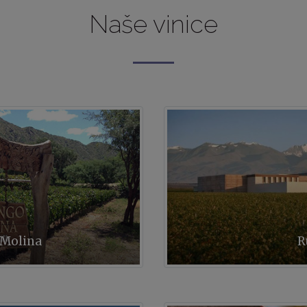
Naše vinice
Molina
R