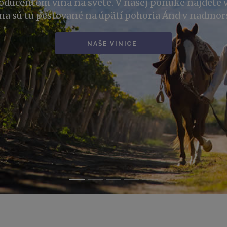
ré boli privezené z Európy, ale aj ich vlastné, ktor
šej ponuke nájdete výnimočné vína z odrôd Torront
nc, Cabernet Sauvignon, Tannat, Merlot či Petit Ver
E-SHOP