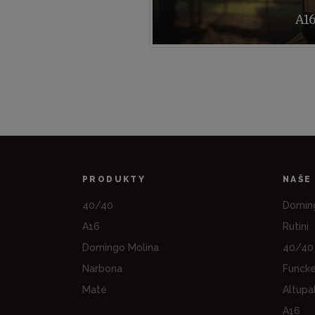
A1
PRODUKTY
NAŠE
40/40
Domin
A16
Rutini
Domingo Molina
40/40
Narbona
Funck
Maté
Altupa
A16