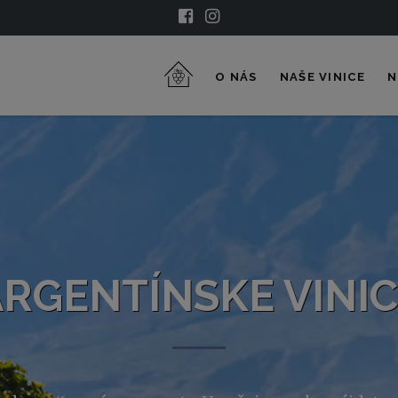
O NÁS
NAŠE VINICE
N
ODRODY