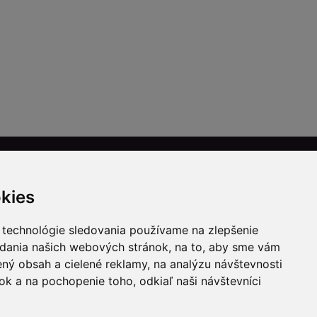
NÁKUP
kies
Všeobecné obchodné podmienky
Ochrana osobných údajov
 technológie sledovania používame na zlepšenie
adania našich webových stránok, na to, aby sme vám
Registrácia
ný obsah a cielené reklamy, na analýzu návštevnosti
Zabudnuté heslo
k a na pochopenie toho, odkiaľ naši návštevníci