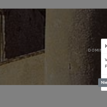
DOMINGO
V
P
Ni