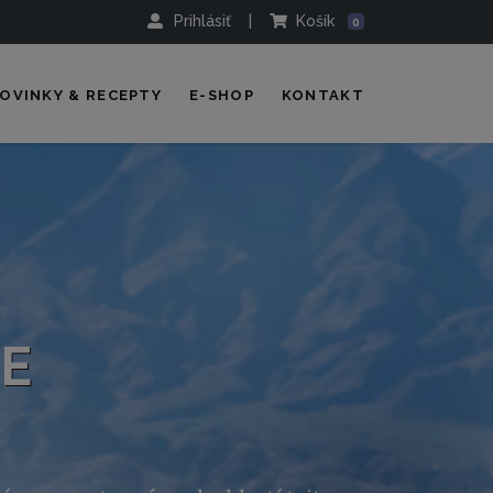
Prihlásiť
|
Košík
0
OVINKY & RECEPTY
E-SHOP
KONTAKT