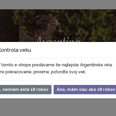
Argentína
Kontrola veku
 MOLINA | RUTINI | FUNCKENHAUSEN | A16 | A
 tomto e-shope predávame tie najlepšie Argentínske vína.
re pokračovanie, prosíme, potvrďte svoj vek.
e, nemám ešte 18 rokov
Áno, mám viac ako 18 rokov