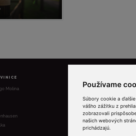
6
 VINICE
O NÁS
Používame coo
go Molina
Kto sme
Novinky & Recepty
Súbory cookie a ďalšie
vášho zážitku z prehli
Kontakt
zobrazovali prispôsobe
enhausen
našich webových stráno
lka
prichádzajú.