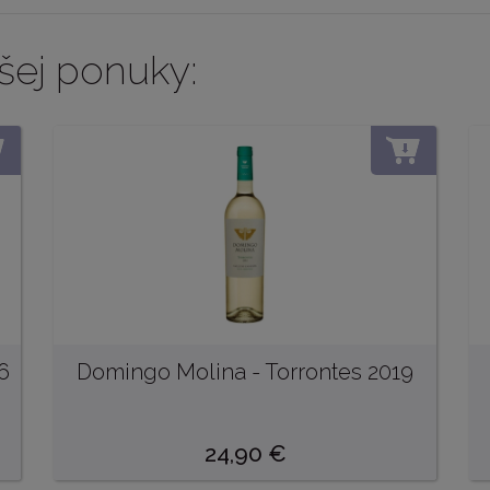
šej ponuky:
DO KOŠÍKA
DO KOŠ
6
Domingo Molina - Torrontes 2019
24,90
€