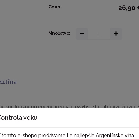
26,90 
Cena:
Množstvo:
gentína
jším hroznom červeného vína na svete. Je to rubínovo červené 
is, ako aj sladkou paprikou a korením. S vyzretými trieslovinam
Kontrola veku
0 minút pred ochutnávkou. 30% vína bolo uchovávaných v dubov
. Odporúčame podávať argentínske hovädzie mäso.
 tomto e-shope predávame tie najlepšie Argentínske vína.