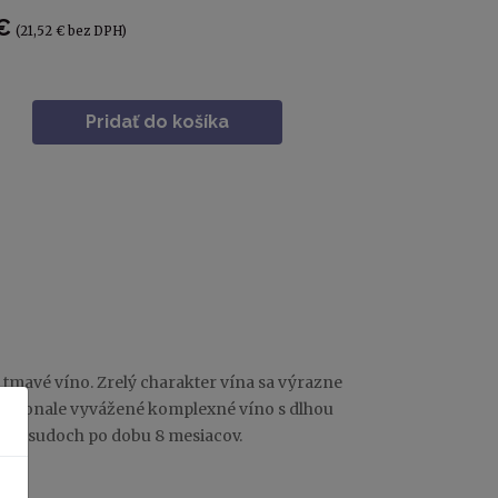
€
(21,52 € bez DPH)
Pridať do košíka
tmavé víno. Zrelý charakter vína sa výrazne
i dokonale vyvážené komplexné víno s dlhou
ých sudoch po dobu 8 mesiacov.