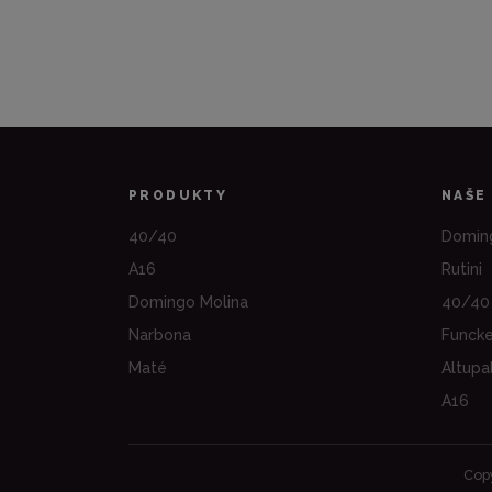
PRODUKTY
NAŠE
40/40
Domin
A16
Rutini
Domingo Molina
40/40
Narbona
Funck
Maté
Altupa
A16
Copy